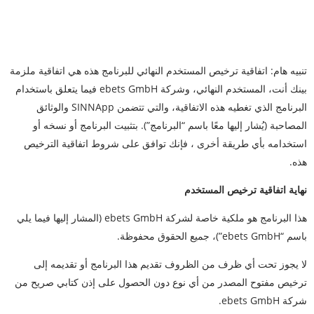
تنبيه هام: اتفاقية ترخيص المستخدم النهائي للبرنامج هذه هي اتفاقية ملزمة
بينك أنت، المستخدم النهائي، وشركة ebets GmbH فيما يتعلق باستخدام
البرنامج الذي تغطيه هذه الاتفاقية، والتي تتضمن SINNApp والوثائق
المصاحبة (يُشار إليها معًا باسم “البرنامج”). بتثبيت البرنامج أو نسخه أو
استخدامه بأي طريقة أخرى ، فإنك توافق على شروط اتفاقية الترخيص
هذه.
نهاية اتفاقية ترخيص المستخدم
هذا البرنامج هو ملكية خاصة لشركة ebets GmbH (المشار إليها فيما يلي
باسم “ebets GmbH”)، جميع الحقوق محفوظة.
لا يجوز تحت أي ظرف من الظروف تقديم هذا البرنامج أو تقديمه إلى
ترخيص مفتوح المصدر من أي نوع دون الحصول على إذن كتابي صريح من
شركة ebets GmbH.