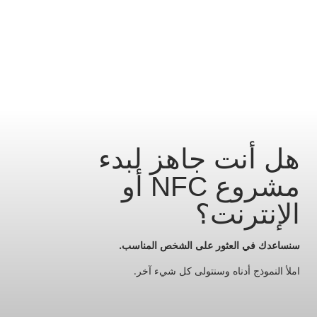
هل أنت جاهز لبدء
مشروع NFC أو
الإنترنت؟
سنساعدك في العثور على الشخص المناسب.
املأ النموذج أدناه وسنتولى كل شيء آخر.