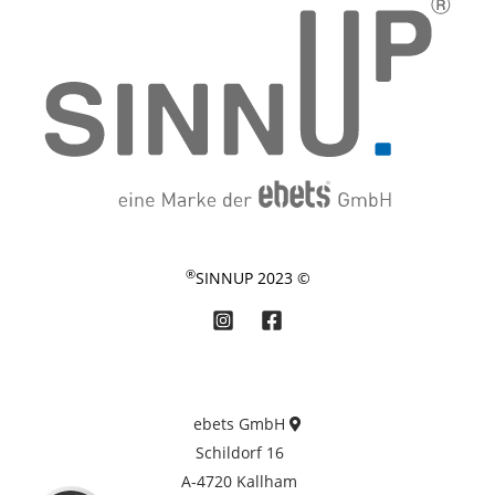
®
© 2023 SINNUP
d Erfahrungen zu
mbH
ebets GmbH
SEHR GUT
Schildorf 16
A-4720 Kallham
4,87 / 5,00