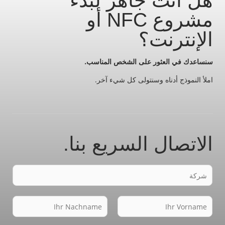
هل أنت جاهز لبدء
مشروع NFC أو
الإنترنت؟
سنساعدك في العثور على الشخص المناسب.
املأ النموذج أدناه وسنتولى كل شيء آخر.
الاتصال السريع بنا.
F
i
r
N
m
a
N
a
V