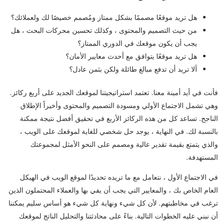
هل تريد موقعًا مصممًا بشكل ممتاز ومُصمم خصيصًا لك ولعملائك؟
من حيث التصميم والمحتوى ، وكذلك تحسين محركات البحث ، هل
يجب أن يكون موقعك في الدوري الممتاز؟
هل تريد موقعًا يتوافق مع أحدث معايير الأمان؟
ألا تريد أن تدفع مبالغ طائلة ولكن بثمن عادل؟
فأنت في أيد أمينة معنا. تعتمد استراتيجيتنا لموقعك الجديد على أربع ركائز.
وهي تشمل الاجتماع الأولي ومسودة التصميم والمحتوى وأخيراً الإطلاق
الناجح. تساعد كل من هذه الركائز الأربع في تحقيق أفضل نتيجة ممكنة
بالنسبة لك.
في النهاية ، يوجد حل شخصي للغاية لموقعك على الويب ،
والذي يتمتع بقيمة تقدير عالية ومصمم على النحو الأمثل لمجموعتك
المستهدفة.
في الاجتماع الأول ، نتعامل مع ما تريده تحديدًا لموقع الويب في الهيكل
العام الخاص بك ، والمعايير التي يجب أن يفي بها والعملاء المحتملون الذين
ترغب في مخاطبتهم. لأن كل شيء ونهاية كل شيء هو أساس سليم يمكننا
أن نبني عليه الخطوات التالية. بناءً على محادثتنا والتحليل الناتج لموقعك