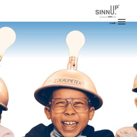
خطي
لى
لمحتوى
البحث
عن: