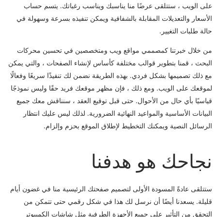
على الويب ، ستتلقى عرضًا منا يناسبك ويناسب رغباتك. يتسم حساب
الأسعار والتعديلات المقابلة بالشفافية ويمكن تنفيذه بسرعة وسهولة في
حالة طلبات التغيير.
من خلال خبرتنا كمصممي مواقع ويب ومتخصصين في تحسين محركات
البحث ، قمنا بتطوير قوالب مختلفة كأساس لإنشاء الصفحات ، والتي يمكن
مع ذلك تصميمها بشكل فردي. بهذه الطريقة نضمن لك تنفيذًا سريعًا وفعالًا
لموقعك على الويب. ومع ذلك ، فإن مظهر موقعك فريد حقًا وليس نموذجًا
قياسيًا بأي حال من الأحوال. حتى قبل توقيع العقد ، سنناقش معك جميع
البيانات الأساسية والمواعيد النهائية الضرورية. لذلك ليس عليك انتظار
الرسائل النصية ويمكنك التخطيط لإطلاق الموقع بحزم وإلزام.
نجاحك هو هدفنا
ستتلقى عادةً المسودة الأولى لتصميم صفحتك الرئيسية منا في غضون أيام
قليلة. يسعدنا أيضًا أن نرسل لك هذا في شكل رقمي حتى تتمكن من
التحقق من التأثير على جميع الأجهزة الطرفية مثل شاشات الكمبيوتر