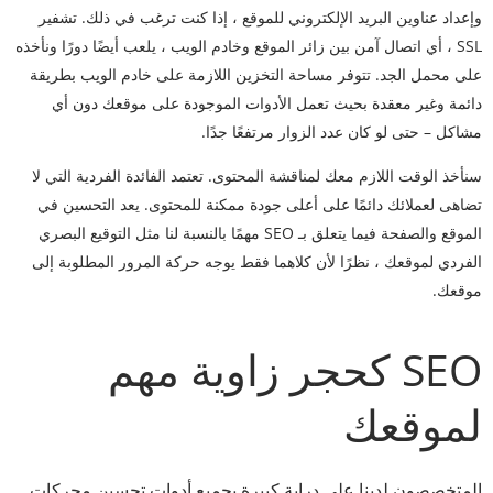
وإعداد عناوين البريد الإلكتروني للموقع ، إذا كنت ترغب في ذلك. تشفير
SSL ، أي اتصال آمن بين زائر الموقع وخادم الويب ، يلعب أيضًا دورًا ونأخذه
على محمل الجد. تتوفر مساحة التخزين اللازمة على خادم الويب بطريقة
دائمة وغير معقدة بحيث تعمل الأدوات الموجودة على موقعك دون أي
مشاكل – حتى لو كان عدد الزوار مرتفعًا جدًا.
سنأخذ الوقت اللازم معك لمناقشة المحتوى. تعتمد الفائدة الفردية التي لا
تضاهى لعملائك دائمًا على أعلى جودة ممكنة للمحتوى. يعد التحسين في
الموقع والصفحة فيما يتعلق بـ SEO مهمًا بالنسبة لنا مثل التوقيع البصري
الفردي لموقعك ، نظرًا لأن كلاهما فقط يوجه حركة المرور المطلوبة إلى
موقعك.
SEO كحجر زاوية مهم
لموقعك
المتخصصون لدينا على دراية كبيرة بجميع أدوات تحسين محركات