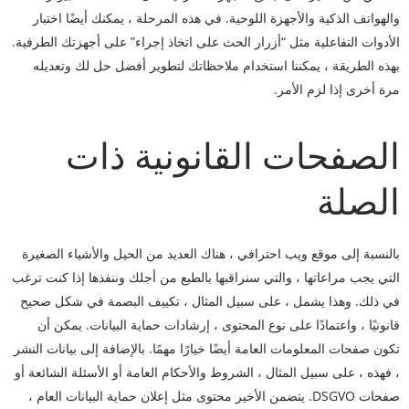
والهواتف الذكية والأجهزة اللوحية. في هذه المرحلة ، يمكنك أيضًا اختبار
الأدوات التفاعلية مثل “أزرار الحث على اتخاذ إجراء” على أجهزتك الطرفية.
بهذه الطريقة ، يمكننا استخدام ملاحظاتك لتطوير أفضل حل لك وتعديله
مرة أخرى إذا لزم الأمر.
الصفحات القانونية ذات
الصلة
بالنسبة إلى موقع ويب احترافي ، هناك العديد من الحيل والأشياء الصغيرة
التي يجب مراعاتها ، والتي سنراقبها بالطبع من أجلك وننفذها إذا كنت ترغب
في ذلك. وهذا يشمل ، على سبيل المثال ، تكييف البصمة في شكل صحيح
قانونيًا ، واعتمادًا على نوع المحتوى ، إرشادات حماية البيانات. يمكن أن
تكون صفحات المعلومات العامة أيضًا خيارًا مهمًا. بالإضافة إلى بيانات النشر
، فهذه ، على سبيل المثال ، الشروط والأحكام العامة أو الأسئلة الشائعة أو
صفحات DSGVO. يتضمن الأخير محتوى مثل إعلان حماية البيانات العام ،