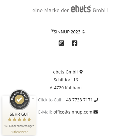
®
© 2023 SINNUP
d Erfahrungen zu
mbH
ebets GmbH
SEHR GUT
Schildorf 16
A-4720 Kallham
4,87 / 5,00
+43 7733 7171
Click to Call:
124
Bewertungen von 6
office@sinnup.com
E-Mail:
SEHR GUT
anderen Quellen
1k+ Kundenbewertungen
ert-Profil werfen
Authentizität