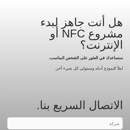
هل أنت جاهز لبدء
مشروع NFC أو
الإنترنت؟
سنساعدك في العثور على الشخص المناسب.
املأ النموذج أدناه وسنتولى كل شيء آخر.
الاتصال السريع بنا.
F
i