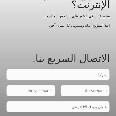
الإنترنت؟
سنساعدك في العثور على الشخص المناسب.
املأ النموذج أدناه وسنتولى كل شيء آخر.
الاتصال السريع بنا.
F
i
r
N
m
a
N
a
V
m
E
a
o
e
c
r
-
*
h
n