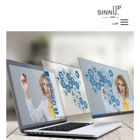
خطي
لى
لمحتوى
البحث
عن: