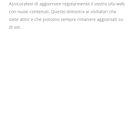
Assicuratevi di aggiornare regolarmente il vostro sito web
con nuovi contenuti. Questo dimostra ai visitatori che
siete attivi e che possono sempre rimanere aggiornati su
di voi.
Precedente
Succ
indietro
di più