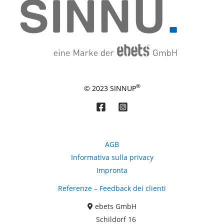
®
© 2023 SINNUP
AGB
Informativa sulla privacy
Impronta
Kundenbewertungen und Erfahrungen zu
Referenze – Feedback dei clienti
ebets GmbH
ebets GmbH
SEHR GUT
99%
Schildorf 16