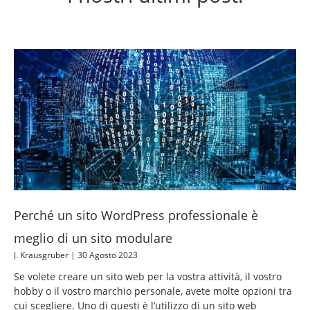
P
P
P
P
P
a
a
a
a
a
g
g
g
g
g
i
i
i
i
i
n
n
n
n
n
a
a
a
a
a
Perché un sito WordPress professionale è
meglio di un sito modulare
J. Krausgruber
30 Agosto 2023
Se volete creare un sito web per la vostra attività, il vostro
hobby o il vostro marchio personale, avete molte opzioni tra
cui scegliere. Uno di questi è l’utilizzo di un sito web