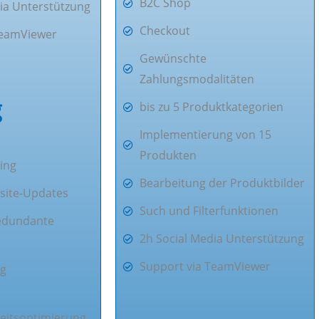
B2C Shop
ia Unterstützung
Checkout
TeamViewer
Gewünschte
Zahlungsmodalitäten
g
bis zu 5 Produktkategorien
Implementierung von 15
Produkten
ing
Bearbeitung der Produktbilder
site-Updates
Such und Filterfunktionen
redundante
2h Social Media Unterstützung
Support via TeamViewer
ng
eitsoptimierung