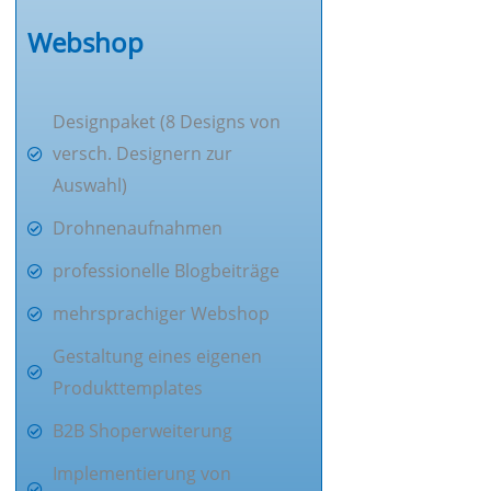
Webshop
Designpaket (8 Designs von
versch. Designern zur
Auswahl)
Drohnenaufnahmen
professionelle Blogbeiträge
mehrsprachiger Webshop
Gestaltung eines eigenen
Produkttemplates
B2B Shoperweiterung
Implementierung von