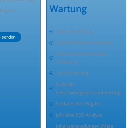
Wartung
lug-Ins
Sicheres Hosting
e senden
laufende Website-Updates
3-fache ortsredundante
Sicherung
24/7 Sicherung
laufende
Geschwindigkeitsoptimierung
Updates der Plug-Ins
jährliche SEO-Analyse
Inhaltseinstellungen (Meta