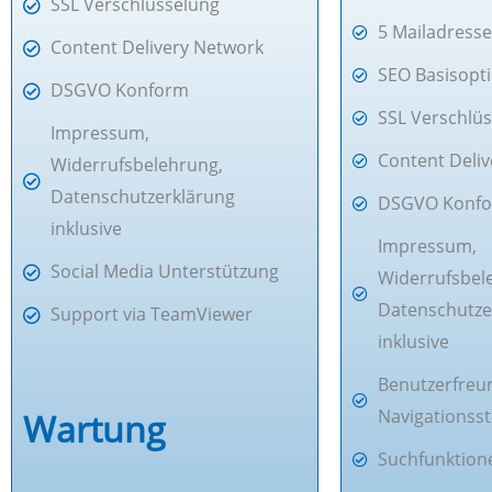
SSL Verschlüsselung
5 Mailadress
Content Delivery Network
SEO Basisopt
DSGVO Konform
SSL Verschlü
Impressum,
Content Deli
Widerrufsbelehrung,
Datenschutzerklärung
DSGVO Konf
inklusive
Impressum,
Social Media Unterstützung
Widerrufsbel
Datenschutze
Support via TeamViewer
inklusive
Benutzerfreu
Navigationsst
Wartung
Suchfunktion