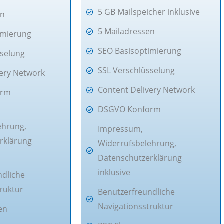
5 GB Mailspeicher inklusive
en
5 Mailadressen
imierung
SEO Basisoptimierung
sselung
SSL Verschlüsselung
very Network
Content Delivery Network
orm
DSGVO Konform
ehrung,
Impressum,
rklärung
Widerrufsbelehrung,
Datenschutzerklärung
inklusive
ndliche
ruktur
Benutzerfreundliche
Navigationsstruktur
en