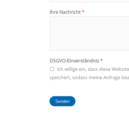
*
Ihre Nachricht
*
E
-
M
a
i
l
DSGVO-Einverständnis
*
-
Ich willige ein, dass diese Webs
A
speichert, sodass meine Anfrage be
d
r
e
Senden
s
s
e