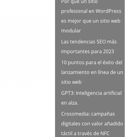
Por qué un sitio
profesional en WordPress
es mejor que un sitio web
modular
Las tendencias SEO más
importantes para 2023
10 puntos para el éxito del
lanzamiento en línea de un
sitio web
GPT3: Inteligencia artificial
en alza.
Crossmedia: campañas
digitales con valor añadido
táctil a través de NFC