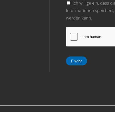
Ich willige ein, dass 
c
Informationen speichert
h
werden kann.
t
*
Enviar