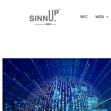
Ir
al
NFC
WEB
contenido