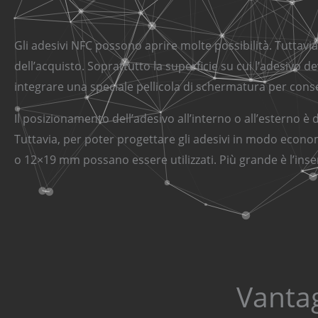
Gli adesivi NFC possono aprire molte possibilità. Tutta
dell’acquisto. Soprattutto la superficie su cui l’adesivo
integrare una speciale pellicola di schermatura per conse
Il posizionamento dell’adesivo all’interno o all’esterno è
Tuttavia, per poter progettare gli adesivi in modo econ
o 12×19 mm possano essere utilizzati. Più grande è l’inser
Vantag