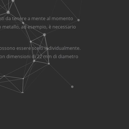
tanti da tenere a mente al momento
in metallo, ad esempio, è necessario
 possono essere scelti individualmente.
 con dimensioni di 22 mm di diametro