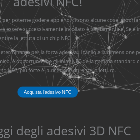
adesivi NFC!
via, per poterne godere appieno, ci sono alcune cose impor
 deve essere successivamente incollato è fondamentale. Se è 
ntire la lettura di un chip NFC.
 determinante per la forza adesiva. Il taglio e la dimensione
omico, è opportuno che gli inlay NFC della gamma standard
to NFC, più forte è la ricezione durante la lettura.
Acquista l'adesivo NFC
gi degli adesivi 3D NFC