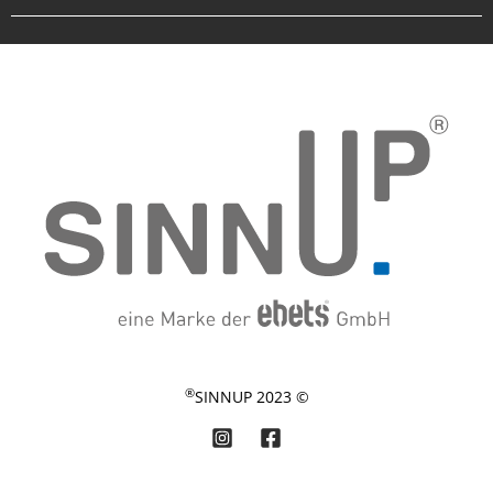
®
© 2023 SINNUP
d Erfahrungen zu