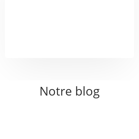
individuellement vos outils marketing NFC, de créer
des codes QR et d'écrire sur des puces NFC.
Cliquez sur l'icône de téléphone portable ci-dessus et
téléchargez SinnAPP pour votre système
d'exploitation ...
Notre blog