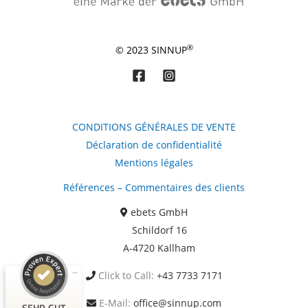
®
© 2023 SINNUP
CONDITIONS GÉNÉRALES DE VENTE
Déclaration de confidentialité
Mentions légales
Kundenbewertungen und Erfahrungen zu
Références – Commentaires des clients
ebets GmbH
ebets GmbH
SEHR GUT
99%
Schildorf 16
Empfehlungen auf
A-4720 Kallham
ProvenExpert.com
4,87 / 5,00
Click to Call:
+43 7733 7171
1.095
124
Bewertungen auf
Bewertungen von 6
E-Mail:
office@sinnup.com
SEHR GUT