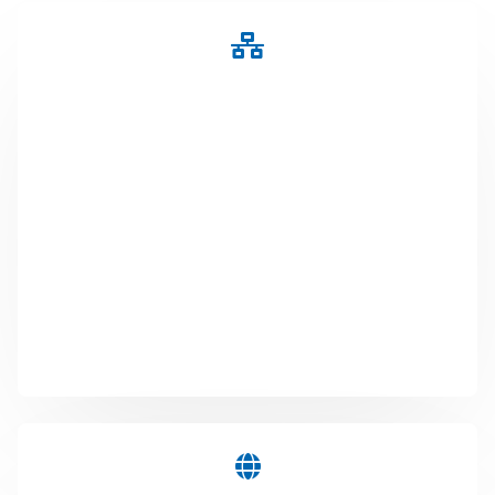
NFC
La NFC est devenue très connue grâce au paiement
sans contact. Nous utilisons cette technique pour
l'échange d'informations ou l'identification des
produits. Qu'il s'agisse de FAQ, de données d'adresse
sur des cartes de visite ou d'un manuel numérique,
tout se cache derrière une petite puce qui vous
permet d'accéder à des informations ou à des actions
là où vous ou votre groupe cible en avez besoin.