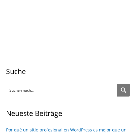
Ant
Sigu
volver
más
Suche
Neueste Beiträge
Por qué un sitio profesional en WordPress es mejor que un