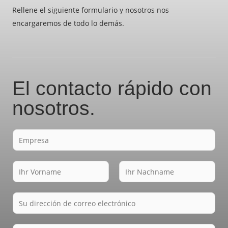
Rellene el siguiente formulario y nosotros nos
encargaremos de todo lo demás.
El contacto rápido con
nosotros.
F
i
r
N
m
a
a
V
N
m
E
o
a
e
r
c
-
*
n
h
M