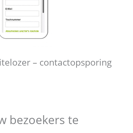
eitelozer – contactopsporing
w bezoekers te