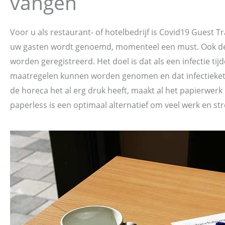
vangen
Voor u als restaurant- of hotelbedrijf is Covid19 Guest 
uw gasten wordt genoemd, momenteel een must. Ook de 
worden geregistreerd. Het doel is dat als een infectie tij
maatregelen kunnen worden genomen en dat infectieke
de horeca het al erg druk heeft, maakt al het papierwerk 
paperless is een optimaal alternatief om veel werk en st