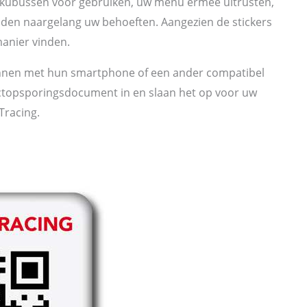
en kubussen voor gebruiken, uw menu ermee uitrusten,
inden naargelang uw behoeften. Aangezien de stickers
 manier vinden.
annen met hun smartphone of een ander compatibel
actopsporingsdocument in en slaan het op voor uw
Tracing.