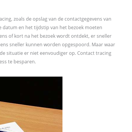
Tracing, zoals de opslag van de contactgegevens van
datum en het tijdstip van het bezoek moeten
dens of kort na het bezoek wordt ontdekt, er sneller
tens sneller kunnen worden opgespoord. Maar waar
de situatie er niet eenvoudiger op. Contact tracing
ress te besparen.