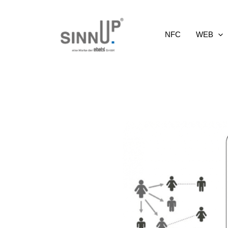
Ga
naar
NFC
WEB
de
inhoud