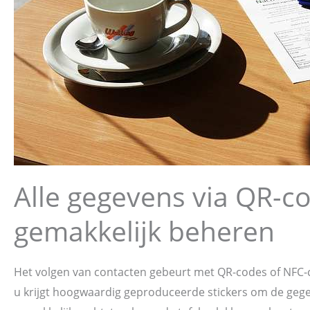
Alle gegevens via QR-co
gemakkelijk beheren
Het volgen van contacten gebeurt met QR-codes of NFC-c
u krijgt hoogwaardig geproduceerde stickers om de gege