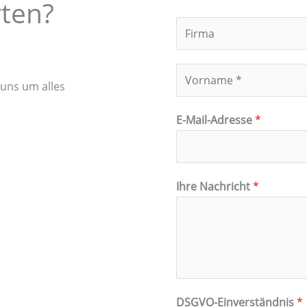
rten?
F
i
r
N
m
uns um alles
a
a
V
m
E-Mail-Adresse
*
o
e
r
*
n
a
F
Ihre Nachricht
*
m
i
e
r
m
a
*
N
DSGVO-Einverständnis
*