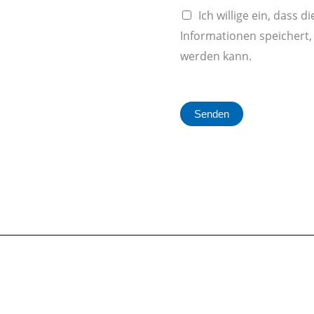
a
Ich willige ein, dass 
c
Informationen speichert
h
werden kann.
r
i
c
Senden
h
t