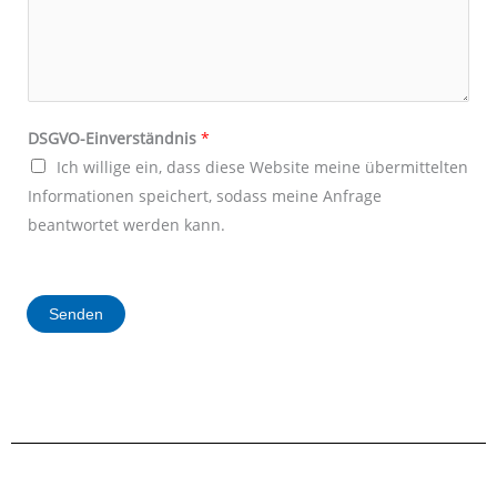
e
F
DSGVO-Einverständnis
*
i
Ich willige ein, dass diese Website meine übermittelten
r
Informationen speichert, sodass meine Anfrage
m
beantwortet werden kann.
a
I
h
Senden
r
e
F
i
r
m