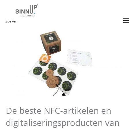
Ga
naar
de
Zoeken
inhoud
naar:
De beste NFC-artikelen en
digitaliseringsproducten van