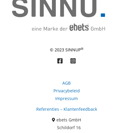
®
© 2023 SINNUP
AGB
Privacybeleid
Impressum
Kundenbewertungen und Erfahrungen zu
Referenties – Klantenfeedback
ebets GmbH
ebets GmbH
SEHR GUT
99%
Schildorf 16
Empfehlungen auf