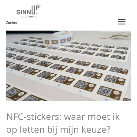
Ga
naar
de
Zoeken
inhoud
naar:
NFC-stickers: waar moet ik
op letten bij mijn keuze?