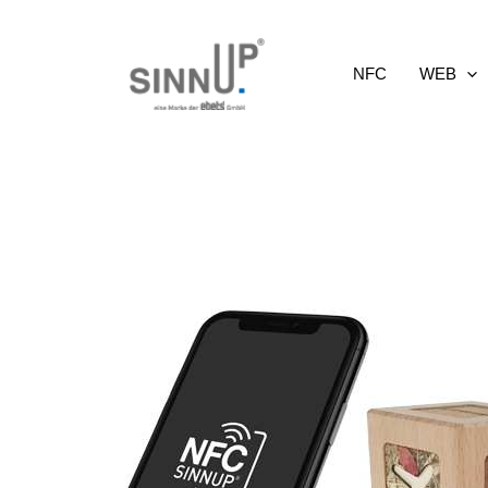
Aller
au
NFC
WEB
contenu