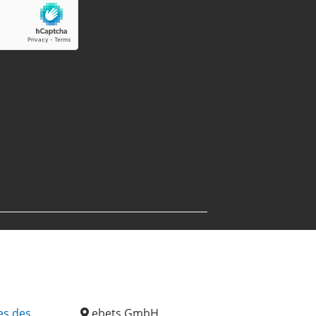
es des
ebets GmbH