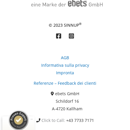
®
© 2023 SINNUP
AGB
Informativa sulla privacy
Impronta
Kundenbewertungen und Erfahrungen zu
Referenze – Feedback dei clienti
ebets GmbH
ebets GmbH
SEHR GUT
99%
Schildorf 16
Empfehlungen auf
A-4720 Kallham
ProvenExpert.com
4,87 / 5,00
Click to Call:
+43 7733 7171
1.093
124