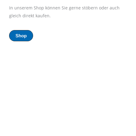
In unserem Shop können Sie gerne stöbern oder auch
gleich direkt kaufen.
Shop
Zurück
Näc
zurück
weiter