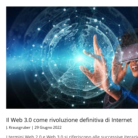
Il Web 3.0 come rivoluzione definitiva di Internet
J. Krausgruber
29 Giugno 2022
I termini Web 2.0 e Web 3.0 si riferiscono alle successive iterazi